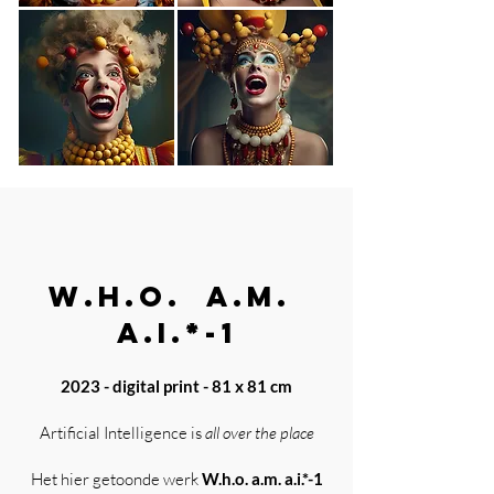
W.H.O. A.M.
A.I.
*-1
2023 - digital print - 81 x 81 cm
Artificial Intelligence is
all over the place
Het hier getoonde werk
W.h.o. a.m. a.i.*-1