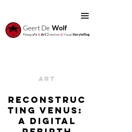
Geert De
Wolf
Fotografie
&
Art
Direction
&
Visual
Storytelling
ART
Reconstruc
ting Venus:
A Digital
Rebirth