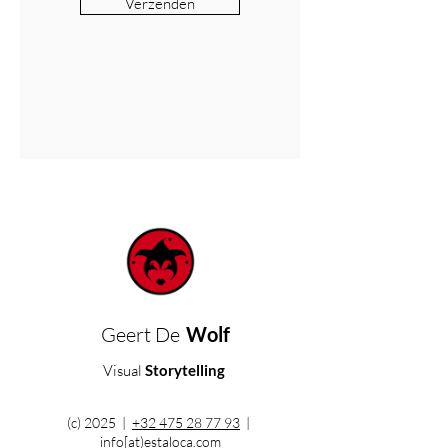
Verzenden
Geert De
Wolf
Visual
Storytelling
(c) 2025 |
+32 475 28 77 93
|
info[at)estaloca.com